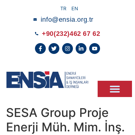
TR
EN
info@ensia.org.tr
+90(232)462 67 62
KÜME ÜYELERİMİZ
SESA Group Proje
Enerji Müh. Mim. İnş.